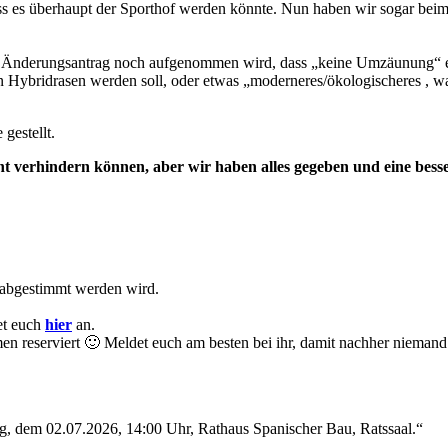
dass es überhaupt der Sporthof werden könnte. Nun haben wir sogar be
den Änderungsantrag noch aufgenommen wird, dass „keine Umzäunung“ er
Hybridrasen werden soll, oder etwas „moderneres/ökologischeres , was 
gestellt.
 verhindern können, aber wir haben alles gegeben und eine besser
) abgestimmt werden wird.
et euch
hier
an.
men reserviert 🙂 Meldet euch am besten bei ihr, damit nachher nieman
, dem 02.07.2026, 14:00 Uhr, Rathaus Spanischer Bau, Ratssaal.“