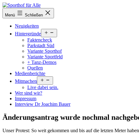
Zum
Inhalt
Sporthof
Menü
Schließen
springen
für
Alle
Neuigkeiten
Menü
Hintergründe
öffnen
Faktencheck
Parkstadt Süd
Variante Sporthof
Variante Sportfeld
+ Tanz-Demos
Quellen
Medienberichte
Menü
Mitmachen
öffnen
Live dabei sein.
Wer sind wir?
Impressum
Interview Dr Joachim Bauer
Änderungsantrag wurde nochmal nachgebe
Unser Protest: So weit gekommen und bis auf die letzten Meter hab