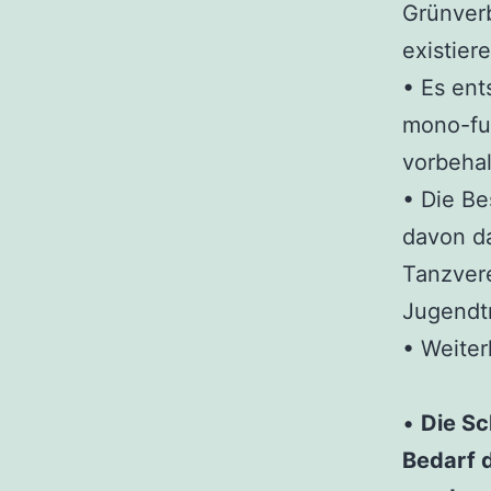
Grünver
existier
• Es ent
mono-fu
vorbehal
• Die Be
davon d
Tanzvere
Jugendt
• Weiter
•
Die S
Bedarf d