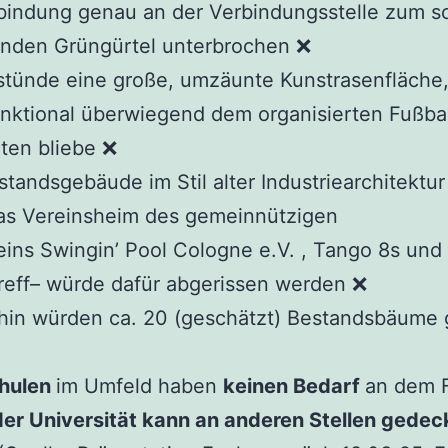
bindung genau an der Verbindungsstelle zum s
enden Grüngürtel unterbrochen ❌
stünde eine große, umzäunte Kunstrasenfläche,
nktional überwiegend dem organisierten Fußbal
ten bliebe ❌
standsgebäude im Stil alter Industriearchitektur
as Vereinsheim des gemeinnützigen
ins Swingin’ Pool Cologne e.V. , Tango 8s und
reff– würde dafür abgerissen werden ❌
hin würden ca. 20 (geschätzt) Bestandsbäume g
chulen
im Umfeld haben
keinen Bedarf
an dem F
er Universität kann an anderen Stellen gedec