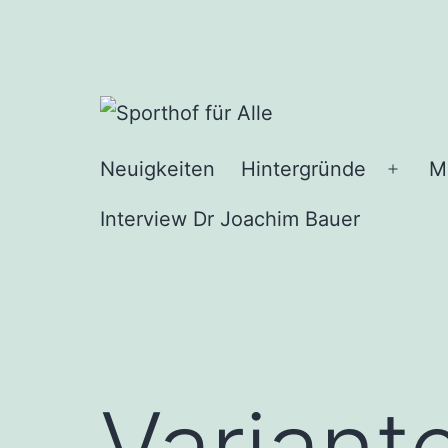
Zum
Inhalt
springen
Sporthof
Neuigkeiten
Hintergründe
M
Menü
für
öffne
Interview Dr Joachim Bauer
Alle
Variant