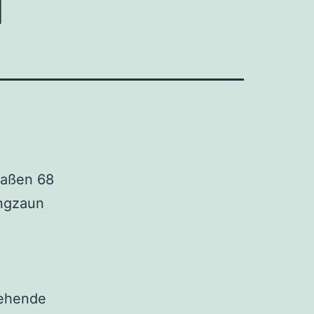
 Maßen 68
angzaun
gehende