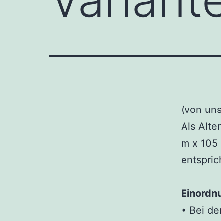
(von uns
Als Alte
m x 105 
entspri
Einordn
• Bei de