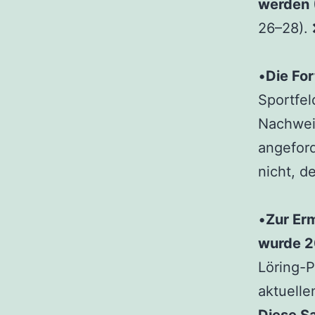
werden
26–28).
•
Die For
Sportfel
Nachwei
angeford
nicht, d
•
Zur Er
wurde 2
Löring-P
aktuelle
Diese S