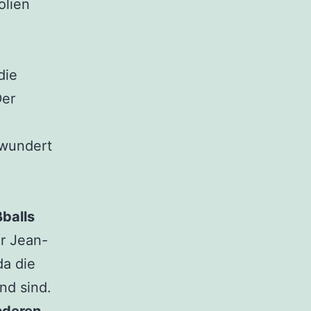
olien
die
Der
 wundert
balls
r Jean-
da die
nd sind.
nderen