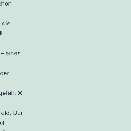
chon
 die
l
 – eines
 der
efällt ❌
eld. Der
kt