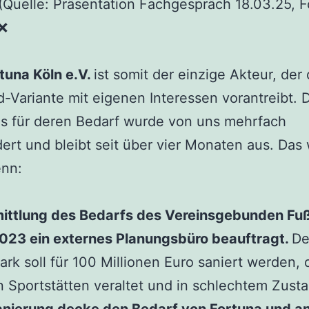
(Quelle: Präsentation Fachgespräch 18.03.25, F
 ❌
tuna Köln e.V.
ist somit der einzige Akteur, der 
d-Variante mit eigenen Interessen vorantreibt. 
s für deren Bedarf wurde von uns mehrfach
ert und bleibt seit über vier Monaten aus. Das
enn:
mittlung des Bedarfs des Vereinsgebunden Fuß
023 ein externes Planungsbüro beauftragt.
De
ark soll für 100 Millionen Euro saniert werden, 
n Sportstätten veraltet und in schlechtem Zusta
anierung decke den Bedarf von Fortuna und a