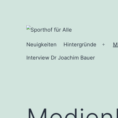
Zum
Inhalt
springen
Sporthof
Neuigkeiten
Hintergründe
M
Menü
für
öffne
Interview Dr Joachim Bauer
Alle
Medien